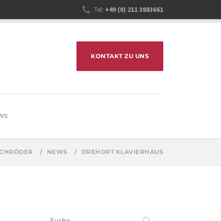
Tel:
+49 (0) 211 3883661
KONTAKT ZU UNS
WS
SCHRÖDER
NEWS
DREHORT KLAVIERHAUS
Suchen nach: