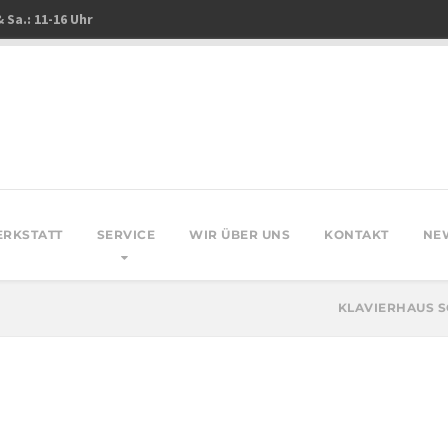
& Sa.: 11-16 Uhr
ERKSTATT
SERVICE
WIR ÜBER UNS
KONTAKT
NE
KLAVIERHAUS 