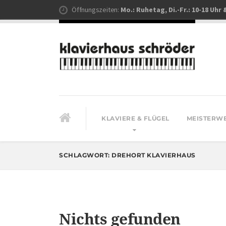
Öffnungszeiten:
Mo.: Ruhetag, Di.-Fr.: 10-18 Uhr 
KLAVIERE & FLÜGEL
MEISTERW
SCHLAGWORT:
DREHORT KLAVIERHAUS
Nichts gefunden