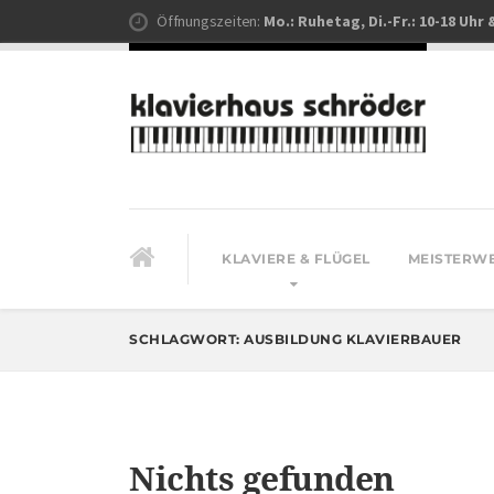
Öffnungszeiten:
Mo.: Ruhetag, Di.-Fr.: 10-18 Uhr 
KLAVIERE & FLÜGEL
MEISTERW
SCHLAGWORT:
AUSBILDUNG KLAVIERBAUER
Nichts gefunden