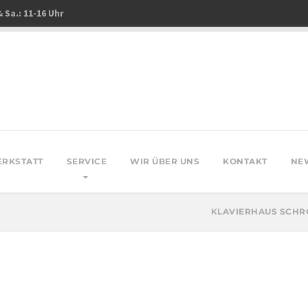
& Sa.: 11-16 Uhr
ERKSTATT
SERVICE
WIR ÜBER UNS
KONTAKT
NE
KLAVIERHAUS SCH