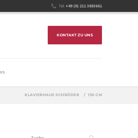
Tel:
+49 (0) 211 3883661
KONTAKT ZU UNS
WS
KLAVIERHAUS SCHRÖDER
130 CM
Suchen nach: