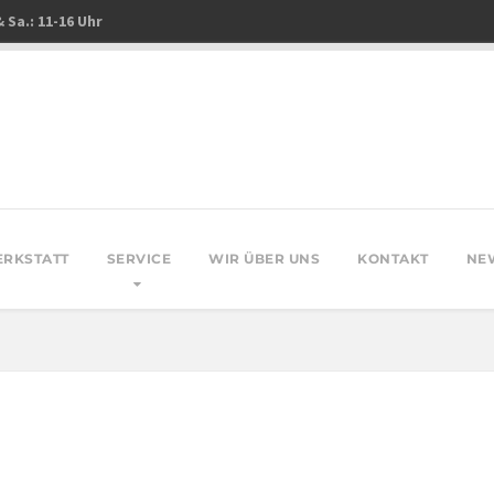
& Sa.: 11-16 Uhr
ERKSTATT
SERVICE
WIR ÜBER UNS
KONTAKT
NE