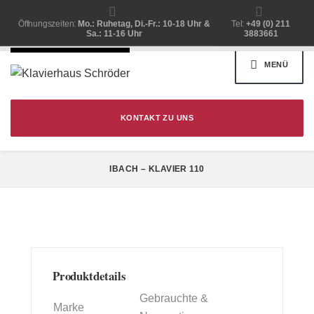
Öffnungszeiten:
Mo.: Ruhetag, Di.-Fr.: 10-18 Uhr &
Tel:
+49 (0) 211
Sa.: 11-16 Uhr
3883661
MENÜ
KONTAKT ZU UNS
IBACH – KLAVIER 110
Produktdetails
4.980,00 €
Gebrauchte &
Marke