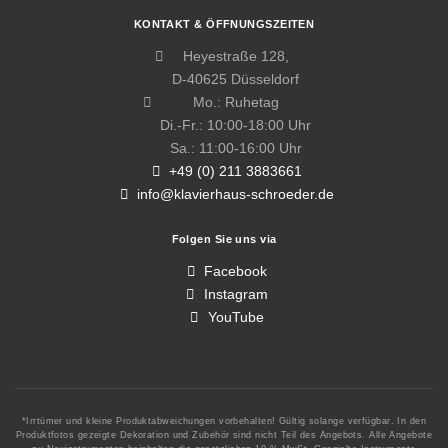
KONTAKT & ÖFFNUNGSZEITEN
Heyestraße 128,
D-40625 Düsseldorf
Mo.: Ruhetag
Di.-Fr.: 10:00-18:00 Uhr
Sa.: 11:00-16:00 Uhr
+49 (0) 211 3883661
info@klavierhaus-schroeder.de
Folgen Sie uns via
Facebook
Instagram
YouTube
*Irrtümer und kleine Produktabweichungen vorbehalten! Gültig solange verfügbar. In den
Produktfotos gezeigte Dekoration und Zubehör sind nicht Teil des Angebots. Alle Angebote