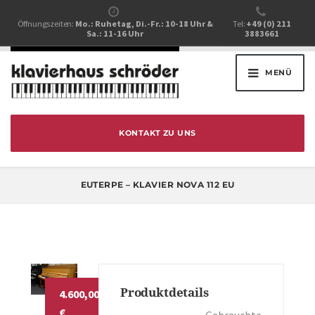
Öffnungszeiten:
Mo.: Ruhetag, Di.-Fr.: 10-18 Uhr &
Tel:
+49 (0) 211
Sa.: 11-16 Uhr
3883661
MENÜ
KONTAKT ZU UNS
EUTERPE – KLAVIER NOVA 112 EU
Produktdetails
4.600,00
€
Gebrauchte