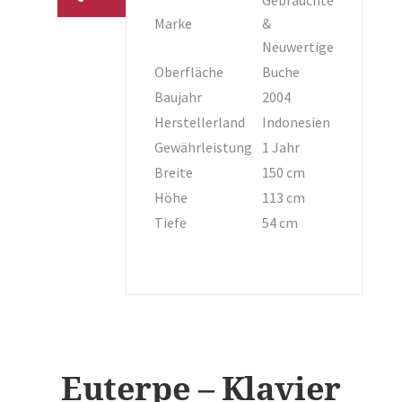
Marke
&
Neuwertige
Oberfläche
Buche
Baujahr
2004
Herstellerland
Indonesien
Gewährleistung
1 Jahr
Breite
150 cm
Höhe
113 cm
Tiefe
54 cm
Euterpe – Klavier