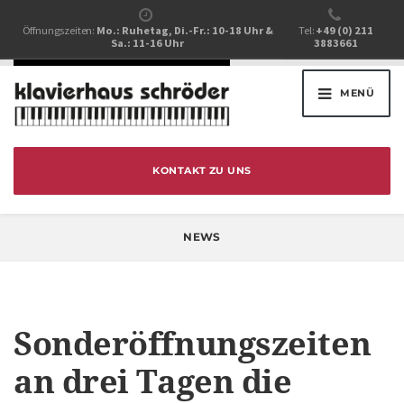
Öffnungszeiten:
Mo.: Ruhetag, Di.-Fr.: 10-18 Uhr &
Tel:
+49 (0) 211
Sa.: 11-16 Uhr
3883661
MENÜ
KONTAKT ZU UNS
NEWS
Sonderöffnungszeiten
an drei Tagen die