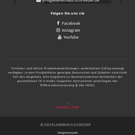
info@klavierhaus-schroeder.de
Folgen Sie uns via
Facebook
Instagram
YouTube
*Irrtümer und kleine Produktabweichungen vorbehalten! Gültig solange
verfügbar. In den Produktfotos gezeigte Dekoration und Zubehör sind nicht
Teil des Angebots. Alle Angebote zu Neuinstrumenten beinhalten die
gesetzlichen 19 % MwSt. Gespielte Instrumente unterliegen der
Differenzbesteuerung (§ 25a UStG).
SCROLL TOP
© 2025 KLAVIERHAUS SCHRÖDER ·
Impressum