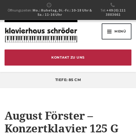
Öffnungszeiten:
Mo.: Ruhetag, Di.-Fr.: 10-18 Uhr &
Tel:
+49 (0) 211
Sa.: 11-16 Uhr
3883661
MENÜ
KONTAKT ZU UNS
TIEFE:
85 CM
August Förster –
Konzertklavier 125 G