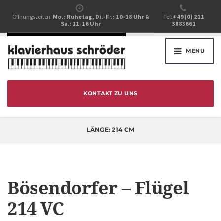
Öffnungszeiten:
Mo.: Ruhetag, Di.-Fr.: 10-18 Uhr &
Tel:
+49 (0) 211
Sa.: 11-16 Uhr
3883661
MENÜ
KONTAKT ZU UNS
LÄNGE:
214 CM
Bösendorfer – Flügel
214 VC