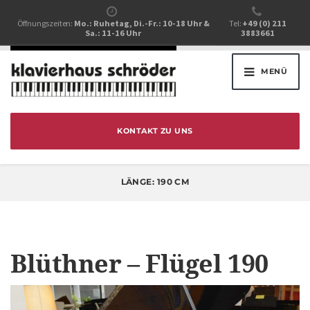
Öffnungszeiten:
Mo.: Ruhetag, Di.-Fr.: 10-18 Uhr &
Tel:
+49 (0) 211
Sa.: 11-16 Uhr
3883661
MENÜ
KONTAKT ZU UNS
LÄNGE:
190 CM
Blüthner – Flügel 190