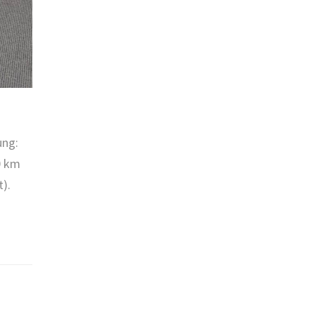
ung:
0 km
t).