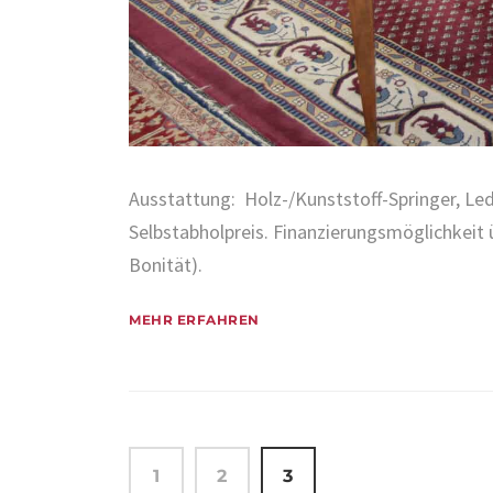
Ausstattung: Holz-/Kunststoff-Springer, Led
Selbstabholpreis. Finanzierungsmöglichkeit
Bonität).
MEHR ERFAHREN
Seitennummerierung d
1
2
3