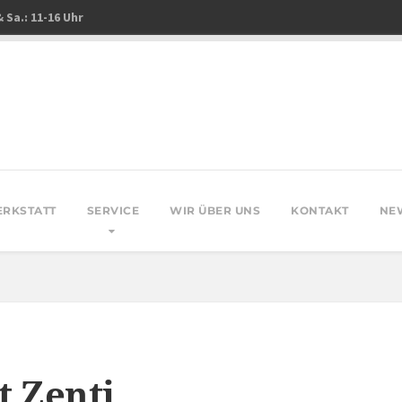
& Sa.: 11-16 Uhr
ERKSTATT
SERVICE
WIR ÜBER UNS
KONTAKT
NE
t Zenti