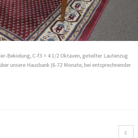
er-Bekielung, C-f3 = 4 1/2 Oktaven, geteilter Lautenzug
 über unsere Hausbank (6-72 Monate, bei entsprechnender
er Beiträge