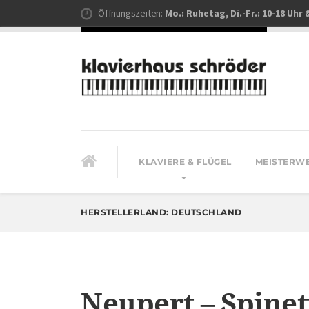
Öffnungszeiten:
Mo.: Ruhetag, Di.-Fr.: 10-18 Uhr 
KLAVIERE & FLÜGEL
MEISTERW
HERSTELLERLAND:
DEUTSCHLAND
Neupert – Spinet