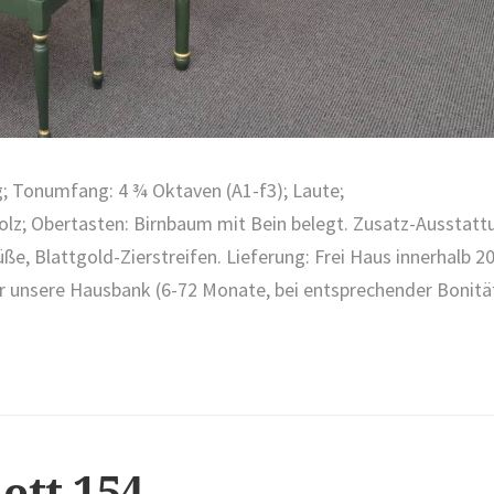
g; Tonumfang: 4 ¾ Oktaven (A1-f3); Laute;
olz; Obertasten: Birnbaum mit Bein belegt. Zusatz-Ausstatt
ße, Blattgold-Zierstreifen. Lieferung: Frei Haus innerhalb 2
ber unsere Hausbank (6-72 Monate, bei entsprechender Bonitä
ett 154