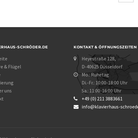
ERHAUS-SCHRÖDER.DE
KONTAKT & ÖFFNUNGSZEITEN
eite
Heyestraße 128,
re & Flügel
D-40625 Düsseldorf
e
Mo.: Ruhetag
ierung
Di.-Fr.: 10:00-18:00 Uhr
er uns
Sa.: 11:00-16:00 Uhr
kt
+49 (0) 211 3883661
info@klavierhaus-schroede