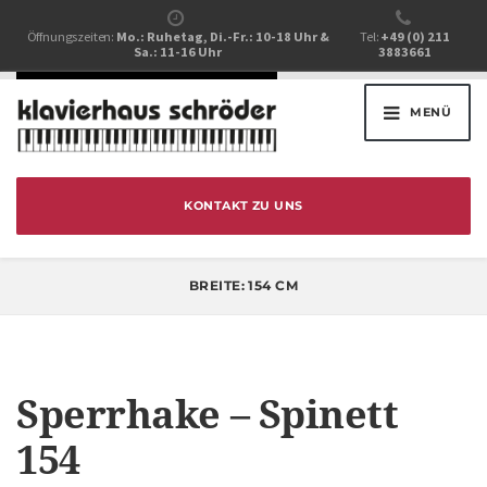
Öffnungszeiten:
Mo.: Ruhetag, Di.-Fr.: 10-18 Uhr &
Tel:
+49 (0) 211
Sa.: 11-16 Uhr
3883661
MENÜ
KONTAKT ZU UNS
BREITE:
154 CM
Sperrhake – Spinett
154