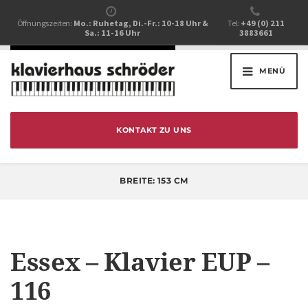
Öffnungszeiten:
Mo.: Ruhetag, Di.-Fr.: 10-18 Uhr &
Tel:
+49 (0) 211
Sa.: 11-16 Uhr
3883661
MENÜ
KONTAKT ZU UNS
BREITE:
153 CM
Essex – Klavier EUP –
116