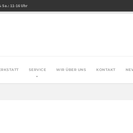
& Sa.: 11-16 Uhr
ERKSTATT
SERVICE
WIR ÜBER UNS
KONTAKT
NE