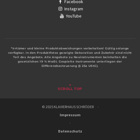
Facebook
Instagram
YouTube
*Irrtümer und kleine Produktabweichungen vorbehalten! Gültig solange
verfügbar. In den Produktfotos gezeigte Dekoration und Zubehör sind nicht
Teil des Angebots. Alle Angebote zu Neuinstrumenten beinhalten die
gesetzlichen 19 % MwSt. Gespielte Instrumente unterliegen der
Differenzbesteuerung (§ 25a UStG).
SCROLL TOP
© 2025 KLAVIERHAUS SCHRÖDER ·
Impressum
·
Datenschutz