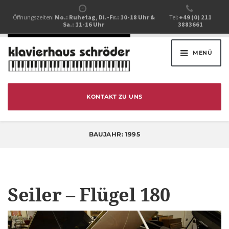
Öffnungszeiten:
Mo.: Ruhetag, Di.-Fr.: 10-18 Uhr &
Tel:
+49 (0) 211
Sa.: 11-16 Uhr
3883661
MENÜ
KONTAKT ZU UNS
BAUJAHR:
1995
Seiler – Flügel 180