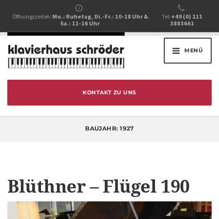
Öffnungszeiten:
Mo.: Ruhetag, Di.-Fr.: 10-18 Uhr &
Tel:
+49 (0) 211
Sa.: 11-16 Uhr
3883661
MENÜ
KONTAKT ZU UNS
BAUJAHR:
1927
Blüthner – Flügel 190